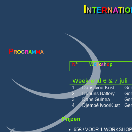
I
n
t
e
r
n
a
t
i
o
P
r
o
g
r
a
m
m
a
N
°
W
o
r
k
s
h
o
p
Week-end 6 & 7 juli
1
Dans IvoorKust
Gem
2
Dununs Battery
Gem
3
Dans Guinea
Gem
4
Djembé IvoorKust
Gem
Prijzen
65€ / VOOR 1 WORKSHOP (50